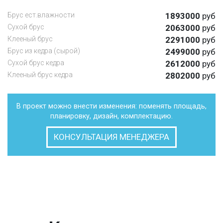
Брус ест.влажности
1893000
руб
Сухой брус
2063000
руб
Клееный брус
2291000
руб
Брус из кедра (сырой)
2499000
руб
Сухой брус кедра
2612000
руб
Клееный брус кедра
2802000
руб
В проект можно внести изменения: поменять площадь,
планировку, дизайн, комплектацию.
КОНСУЛЬТАЦИЯ МЕНЕДЖЕРА