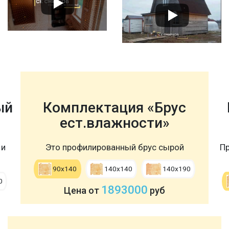
ый
Комплектация «Брус
ест.влажности»
 и
Это профилированный брус сырой
Пр
90х140
140х140
140х190
0
1893000
Цена от
руб