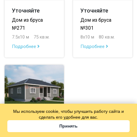
Уточняйте
Уточняйте
Дом из бруса
Дом из бруса
№271
№301
7.5х10 м
75 кв.м.
8х10 м
80 кв.м.
Подробнее
Подробнее
Мы используем cookie, чтобы улучшить работу сайта и
сделать его удобнее для вас.
Уточняйте
Принять
Дом из бруса