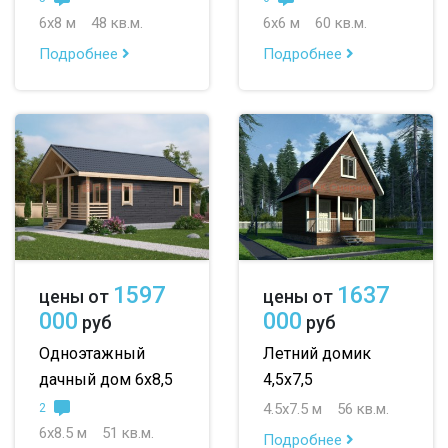
6х8 м
48 кв.м.
6х6 м
60 кв.м.
Подробнее
Подробнее
1597
1637
цены от
цены от
000
000
руб
руб
Одноэтажный
Летний домик
дачный дом 6х8,5
4,5х7,5
4.5х7.5 м
56 кв.м.
2
6х8.5 м
51 кв.м.
Подробнее