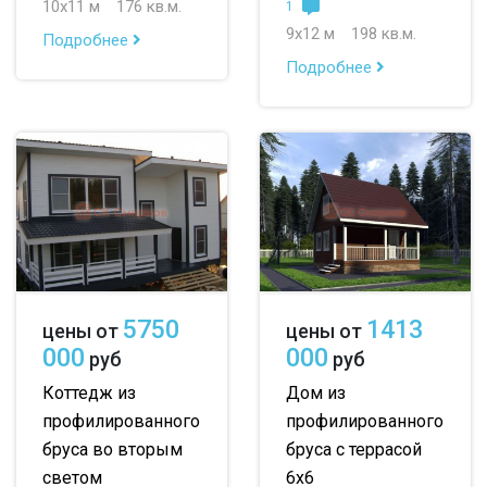
10х11 м
176 кв.м.
1
9х12 м
198 кв.м.
Подробнее
Подробнее
5750
1413
цены от
цены от
000
000
руб
руб
Коттедж из
Дом из
профилированного
профилированного
бруса во вторым
бруса с террасой
светом
6х6