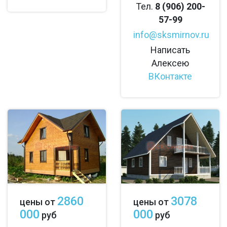
Тел.
8 (906) 200-
57-99
info@sksmirnov.ru
Написать
Алексею
ВКонтакте
2860
3078
цены от
цены от
000
000
руб
руб