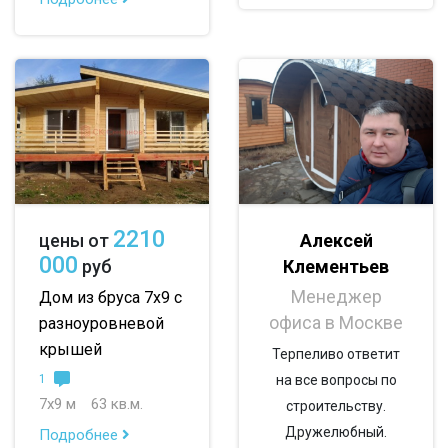
По опциям:
с балконом
с верандой
с террасой
с эркером
с котельной
с панорамными окнами
со вторым светом
с санузлом
с ванной
с туалетом
2210
Алексей
цены от
с беседкой
с двумя входами
000
Клементьев
руб
Менеджер
Дом из бруса 7х9 с
офиса в Москве
разноуровневой
крышей
Терпеливо ответит
1
на все вопросы по
7х9 м
63 кв.м.
строительству.
Дружелюбный.
Подробнее