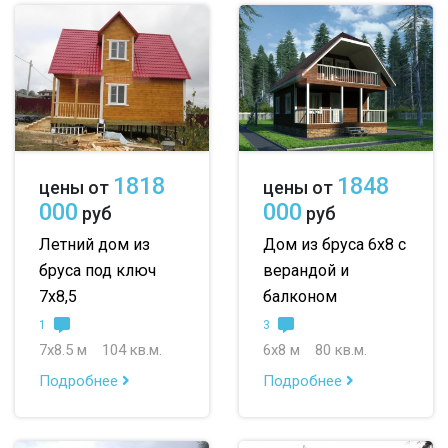
1818
1848
цены от
цены от
000
000
руб
руб
Летний дом из
Дом из бруса 6х8 с
бруса под ключ
верандой и
7х8,5
балконом
1
3
7х8.5 м
104 кв.м.
6х8 м
80 кв.м.
Подробнее
Подробнее