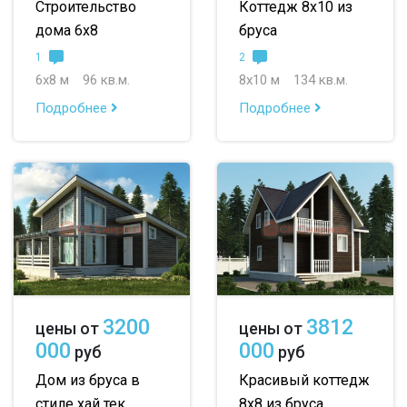
Строительство
Коттедж 8х10 из
дома 6х8
бруса
1
2
6х8 м
96 кв.м.
8х10 м
134 кв.м.
Подробнее
Подробнее
3200
3812
цены от
цены от
000
000
руб
руб
Дом из бруса в
Красивый коттедж
стиле хай тек
8х8 из бруса