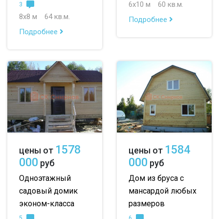
6х10 м
60 кв.м.
3
8х8 м
64 кв.м.
Подробнее
Подробнее
1578
1584
цены от
цены от
000
000
руб
руб
Одноэтажный
Дом из бруса с
садовый домик
мансардой любых
эконом-класса
размеров
5
6