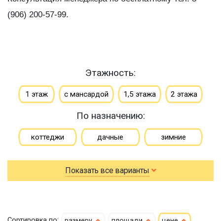
(906) 200-57-99.
Этажность:
1 этаж
с мансардой
1,5 этажа
2 этажа
По назначению:
коттеджи
дачные
зимние
для постоянного проживания
гостевые
Показать все варианты
летние
По типу бруса:
По размеру:
Сортировка по:
размеру
площади
цене