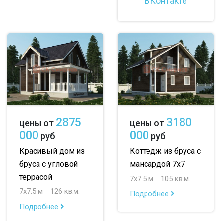
ВКонтакте
2875
3180
цены от
цены от
000
000
руб
руб
Красивый дом из
Коттедж из бруса с
бруса с угловой
мансардой 7х7
террасой
7х7.5 м
105 кв.м.
7х7.5 м
126 кв.м.
Подробнее
Подробнее