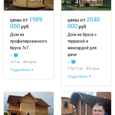
профилированный
8х8
8х9
8х10
1989
2040
цены от
цены от
100х150
9х9
9х10
000
000
руб
руб
150х150
10х10
10х11
Дом из
Дом из бруса с
профилированного
террасой и
150х200
10х12
до 50 м
бруса 7х7
мансардой для
до 100 м
дачи
5
7х7 м
84 кв.м.
2
до 150 м
7.5х7.5 м
85 кв.м.
Подробнее
до 200 м
Подробнее
По опциям:
с балконом
с верандой
с террасой
с эркером
с котельной