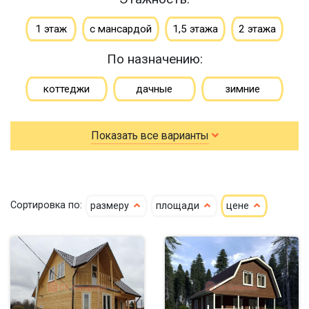
1 этаж
с мансардой
1,5 этажа
2 этажа
По назначению:
коттеджи
дачные
зимние
для постоянного проживания
гостевые
Показать все варианты
летние
По типу бруса:
По размеру:
Сортировка по:
размеру
площади
цене
клееный
сухой
4х6
5х6
5х7
кедр
6х6
6х7
6х8
клееный кедр
6х9
6х10
7х7
сухой кедр
7х8
7х9
7х10