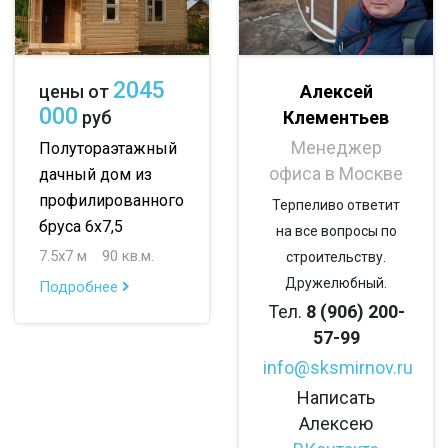
с панорамными окнами
со вторым светом
с санузлом
с ванной
с туалетом
2045
Алексей
цены от
с беседкой
с двумя входами
000
Клементьев
руб
Менеджер
Полутораэтажный
офиса в Москве
дачный дом из
профилированного
Терпеливо ответит
бруса 6х7,5
на все вопросы по
7.5х7 м
90 кв.м.
строительству.
Дружелюбный.
Подробнее
Тел.
8 (906) 200-
57-99
info@sksmirnov.ru
Написать
Алексею