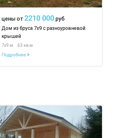
2210 000
цены от
руб
Дом из бруса 7х9 с разноуровневой
крышей
7х9 м
63 кв.м.
Подробнее