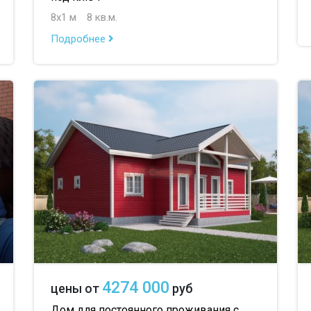
8х1 м
8 кв.м.
Подробнее
4274 000
цены от
руб
Дом для постоянного проживания с