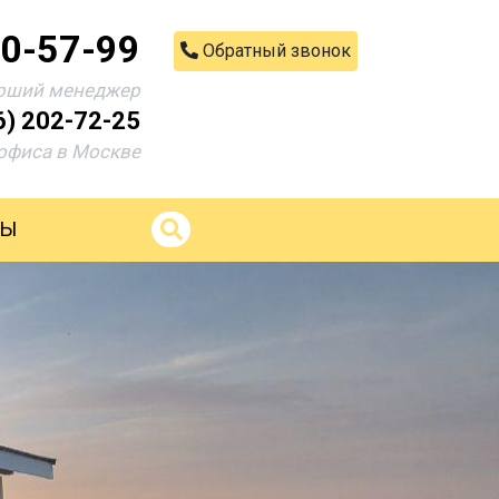
00-57-99
Обратный звонок
рший менеджер
6) 202-72-25
офиса в Москве
ТЫ