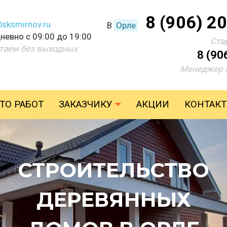
8 (906) 2
@sksmirnov.ru
В
Орле
невно с 09:00 до 19:00
Ста
таем без выходных
8 (90
Менеджер 
ТО РАБОТ
ЗАКАЗЧИКУ
АКЦИИ
КОНТАК
СТРОИТЕЛЬСТВО
ДЕРЕВЯННЫХ