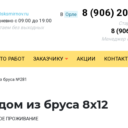
8 (906) 2
@sksmirnov.ru
В
Орле
невно с 09:00 до 19:00
Ста
таем без выходных
8 (90
Менеджер 
ТО РАБОТ
ЗАКАЗЧИКУ
АКЦИИ
КОНТАК
з бруса №281
ом из бруса 8х12
ОЕ ПРОЖИВАНИЕ