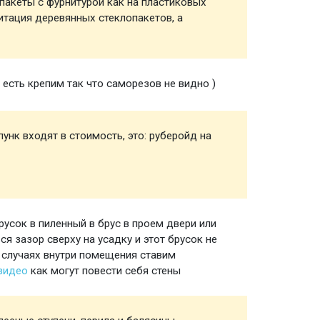
акеты с фурнитурой как на пластиковых
Окна
митация деревянных стеклопакетов, а
есть крепим так что саморезов не видно )
Полы
унк входят в стоимость, это: руберойд на
Мелочи
создан
пункта
русок в пиленный в брус в проем двери или
Ройки 
я зазор сверху на усадку и этот брусок не
 случаях внутри помещения ставим
 видео
как могут повести себя стены