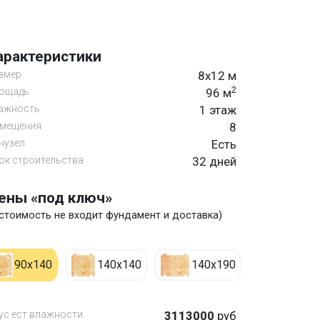
арактеристики
змер
8х12 м
2
ощадь
96 м
ажность
1 этаж
мещения
8
нузел
Есть
ок строительства
32 дней
ены «под ключ»
 стоимость не входит фундамент и доставка)
90х140
140х140
140х190
ус ест.влажности
3113000
руб