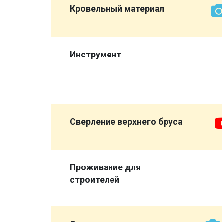
Кровельный материал
,
а
Инструмент
опора",
ловажный
Сверление верхнего бруса
Проживание для
строителей
иковых