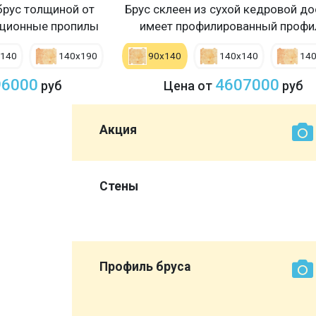
рус толщиной от
Брус склеен из сухой кедровой до
ационные пропилы
имеет профилированный профи
х140
140х190
90х140
140х140
14
96000
4607000
руб
Цена от
руб
Акция
0 мм со
Стены
ет нам
эконом
Профиль бруса
вы