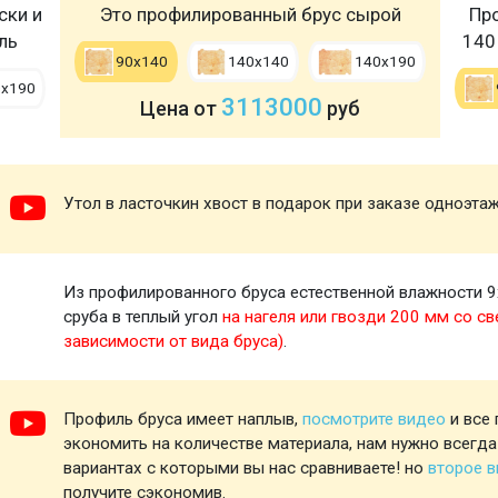
ски и
Это профилированный брус сырой
Пр
ль
140
90х140
140х140
140х190
0х190
3113000
Цена от
руб
Утол в ласточкин хвост в подарок при заказе одноэта
Из профилированного бруса естественной влажности 9
сруба в теплый угол
на нагеля или гвозди 200 мм со св
зависимости от вида бруса)
.
Профиль бруса имеет наплыв,
посмотрите видео
и все 
экономить на количестве материала, нам нужно всегда
вариантах с которыми вы нас сравниваете! но
второе 
получите сэкономив.