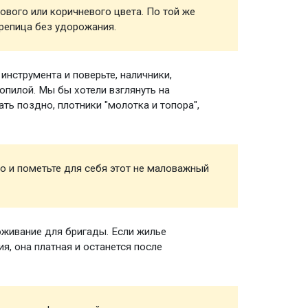
ового или коричневого цвета. По той же
Кровел
репица без удорожания.
нструмента и поверьте, наличники,
Инстру
зопилой. Мы бы хотели взглянуть на
ть поздно, плотники "молотка и топора",
о и пометьте для себя этот не маловажный
Сверле
живание для бригады. Если жилье
Прожив
я, она платная и останется после
строит