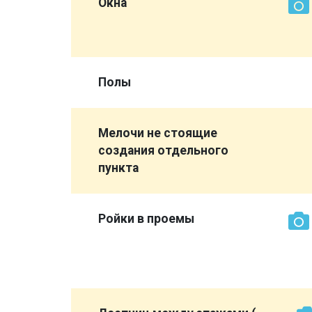
 а
Окна
 видно )
Полы
ройд на
Мелочи не стоящие
создания отдельного
пункта
вери или
русок не
Ройки в проемы
м
ны
ы