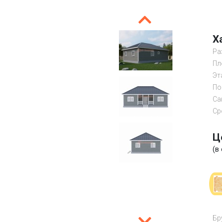
Х
Ра
Пл
Эт
По
Са
Ср
Ц
(в
Бр