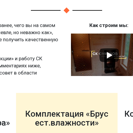
нее, чего вы на самом
Как строим мы:
шевле, но неважно как»,
те получить качественную
акции» и работу СК
мментариях ниже,
совет в области
Комплектация «Брус
К
ра»
ест.влажности»