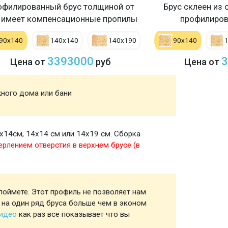
офилированный брус толщиной от
Брус склеен из 
 имеет компенсационные пропилы
профилиров
90х140
140х140
140х190
90х140
3393000
3
Цена от
руб
Цена от
жного дома или бани
Акция
х14см, 14х14 см или 14х19 см. Сборка
Стены
ерлением отверстия в верхнем брусе (в
поймете. Этот профиль не позволяет нам
Профил
 на один ряд бруса больше чем в эконом
видео
как раз все показывает что вы