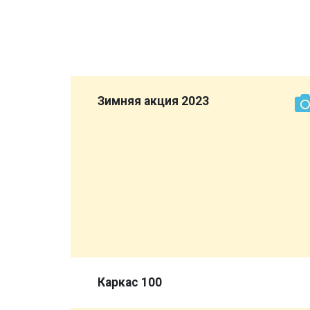
рок:
Зимняя акция 2023
ми
ься!
Каркас 100