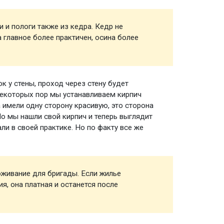
 и пологи также из кедра. Кедр не
Парная
 главное более практичен, осина более
к у стены, проход через стену будет
Обклад
 некоторых пор мы устанавливаем кирпич
 имели одну сторону красивую, это сторона
Но мы нашли свой кирпич и теперь выглядит
ли в своей практике. Но по факту все же
живание для бригады. Если жилье
Прожив
я, она платная и останется после
строит