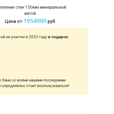
епление стен 150мм минеральной
ватой
1954000
Цена от
руб
кой на участке в 2023 году
в подарок:
Зимняя
ю бани со всеми нашими последними
 определённо стоит воспользоваться!
Каркас