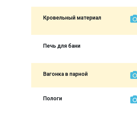
той же
Кровельный материал
магазины
Печь для бани
Вагонка в парной
сурдом,
Пологи
об вам
всю баню
ыке не
нашли