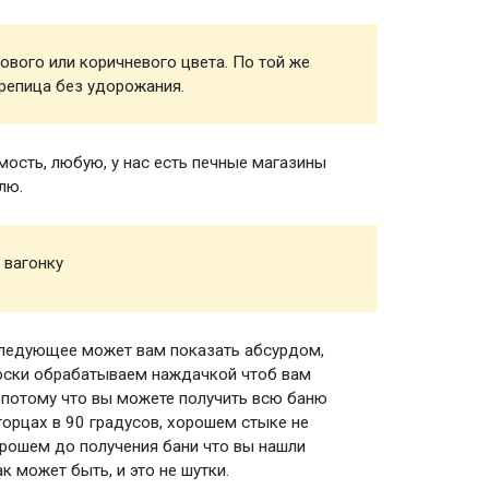
ового или коричневого цвета. По той же
Кровел
репица без удорожания.
ость, любую, у нас есть печные магазины
Печь д
лю.
 вагонку
Вагонк
следующее может вам показать абсурдом,
Пологи
доски обрабатываем наждачкой чтоб вам
 потому что вы можете получить всю баню
торцах в 90 градусов, хорошем стыке не
орошем до получения бани что вы нашли
к может быть, и это не шутки.