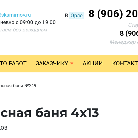
8 (906) 2
@sksmirnov.ru
В
Орле
невно с 09:00 до 19:00
Ста
таем без выходных
8 (90
Менеджер 
ТО РАБОТ
ЗАКАЗЧИКУ
АКЦИИ
КОНТАК
асная баня №249
сная баня 4х13
КОВ