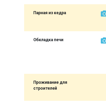
е
Парная из кедра
более
ет
Обкладка печи
кирпич
о сторона
 выглядит
все же
Проживание для
строителей