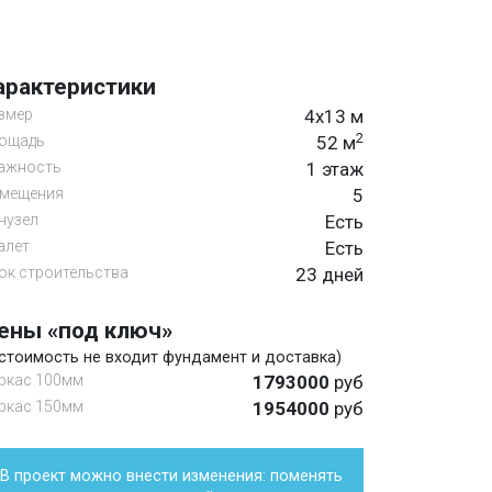
арактеристики
змер
4х13 м
2
ощадь
52 м
ажность
1 этаж
мещения
5
нузел
Есть
алет
Есть
ок строительства
23 дней
ены «под ключ»
 стоимость не входит фундамент и доставка)
ркас 100мм
1793000
руб
ркас 150мм
1954000
руб
В проект можно внести изменения: поменять