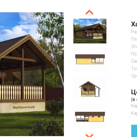
Х
Ра
Пл
Эт
По
Са
Ту
Ср
Ц
(в
Ка
Ка