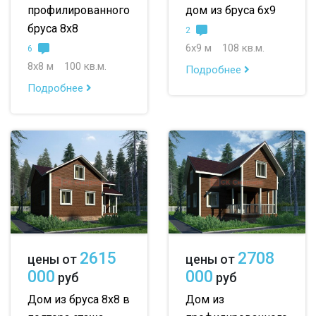
профилированного
дом из бруса 6х9
бруса 8х8
2
6х9 м
108 кв.м.
6
8х8 м
100 кв.м.
Подробнее
Подробнее
2615
2708
цены от
цены от
000
000
руб
руб
Дом из бруса 8х8 в
Дом из