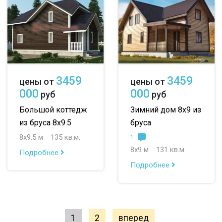
3459
3459
цены от
цены от
000
000
руб
руб
Большой коттедж
Зимний дом 8х9 из
из бруса 8х9.5
бруса
8х9.5 м
135 кв.м.
1
8х9 м
131 кв.м.
Подробнее
Подробнее
1
2
вперед