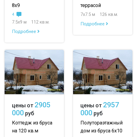
8х9
террасой
7х7.5 м
126 кв.м.
4
7.5х9 м
112 кв.м.
Подробнее
Подробнее
2905
2957
цены от
цены от
000
000
руб
руб
Коттедж из бруса
Полутораэтажный
на 120 кв.м
дом из бруса 6х10