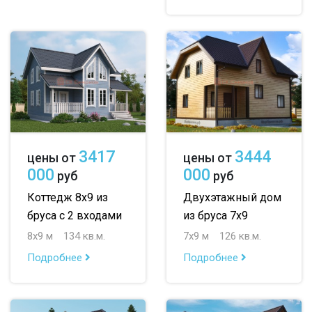
3417
3444
цены от
цены от
000
000
руб
руб
Коттедж 8х9 из
Двухэтажный дом
бруса с 2 входами
из бруса 7х9
8х9 м
134 кв.м.
7х9 м
126 кв.м.
Подробнее
Подробнее