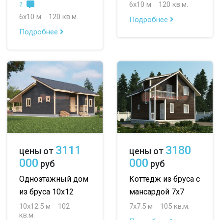
6х10 м
120 кв.м.
2
6х10 м
120 кв.м.
Подробнее
Подробнее
3111
3180
цены от
цены от
000
000
руб
руб
Одноэтажный дом
Коттедж из бруса с
из бруса 10х12
мансардой 7х7
10х12.5 м
102
7х7.5 м
105 кв.м.
кв.м.