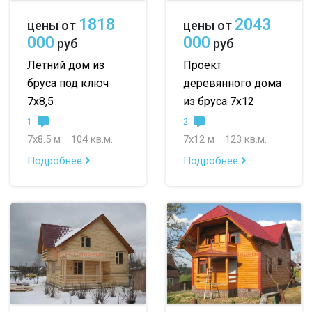
1818
2043
цены от
цены от
000
000
руб
руб
Летний дом из
Проект
бруса под ключ
деревянного дома
7х8,5
из бруса 7х12
1
2
7х8.5 м
104 кв.м.
7х12 м
123 кв.м.
Подробнее
Подробнее