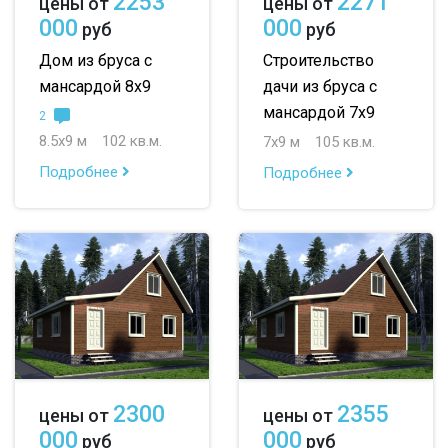
2253
2271
цены от
цены от
000
000
руб
руб
Дом из бруса с
Строительство
мансардой 8х9
дачи из бруса с
мансардой 7х9
2
8.5х9 м
102 кв.м.
7х9 м
105 кв.м.
Подробнее
Подробнее
2300
2355
цены от
цены от
000
000
руб
руб