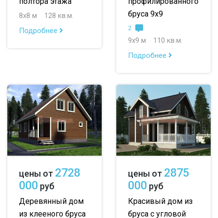
полтора этажа
профилированного
бруса 9х9
8х8 м
128 кв.м.
2
Подробнее
9х9 м
110 кв.м.
Подробнее
2728
2875
цены от
цены от
000
000
руб
руб
Деревянный дом
Красивый дом из
из клееного бруса
бруса с угловой