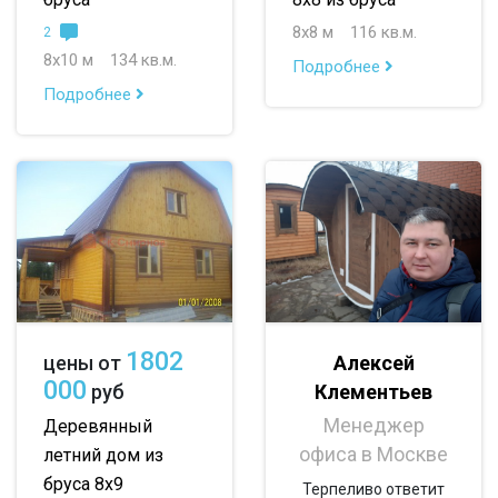
150х200
10х12
до 50 м
8х8 м
116 кв.м.
2
до 100 м
8х10 м
134 кв.м.
Подробнее
Подробнее
до 150 м
до 200 м
По опциям:
с балконом
с верандой
с террасой
с эркером
с котельной
с панорамными окнами
со вторым светом
1802
Алексей
цены от
000
Клементьев
руб
с санузлом
с ванной
с туалетом
Менеджер
Деревянный
с беседкой
с двумя входами
офиса в Москве
летний дом из
бруса 8х9
Терпеливо ответит