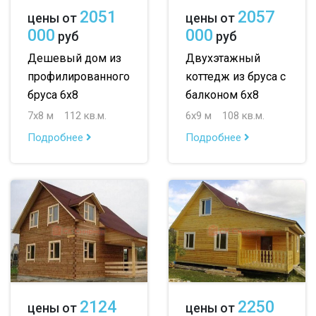
2051
2057
цены от
цены от
000
000
руб
руб
Дешевый дом из
Двухэтажный
профилированного
коттедж из бруса с
бруса 6х8
балконом 6х8
7х8 м
112 кв.м.
6х9 м
108 кв.м.
Подробнее
Подробнее
2124
2250
цены от
цены от