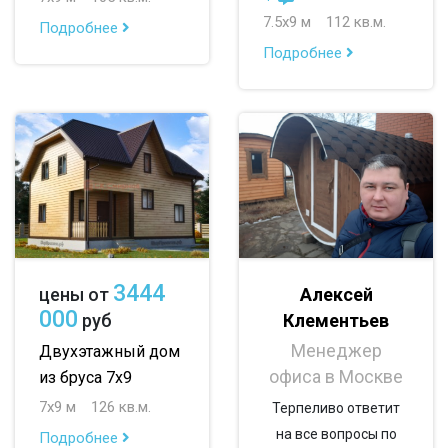
7.5х9 м
112 кв.м.
Подробнее
до 150 м
Подробнее
до 200 м
По опциям:
с балконом
с верандой
с террасой
с эркером
с котельной
с панорамными окнами
со вторым светом
3444
Алексей
цены от
с санузлом
с ванной
с туалетом
000
Клементьев
руб
с беседкой
с двумя входами
Менеджер
Двухэтажный дом
офиса в Москве
из бруса 7х9
7х9 м
126 кв.м.
Терпеливо ответит
на все вопросы по
Подробнее