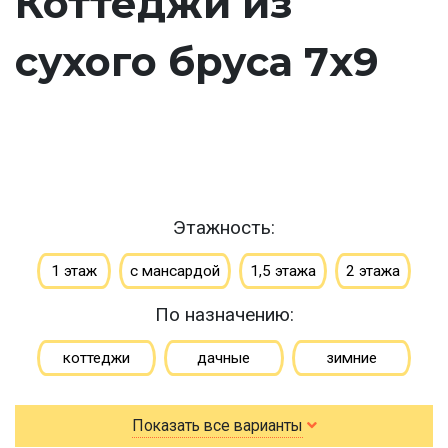
Коттеджи из
сухого бруса 7х9
Этажность:
1 этаж
с мансардой
1,5 этажа
2 этажа
По назначению:
коттеджи
дачные
зимние
для постоянного проживания
гостевые
Показать все варианты
летние