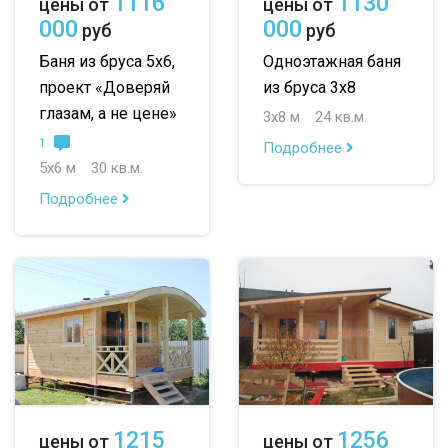
1116
1130
цены от
цены от
000
000
руб
руб
Баня из бруса 5х6,
Одноэтажная баня
проект «Доверяй
из бруса 3х8
глазам, а не цене»
3х8 м
24 кв.м.
1
Подробнее
5х6 м
30 кв.м.
Подробнее
1215
1256
цены от
цены от