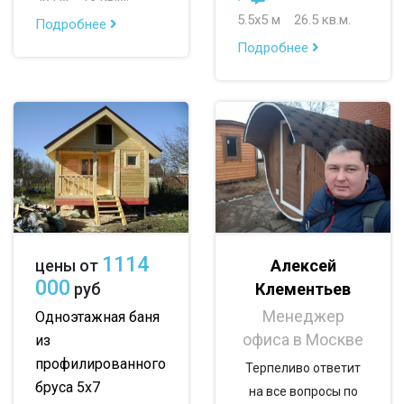
5.5х5 м
26.5 кв.м.
Подробнее
По опциям:
Подробнее
с верандой
с террасой
с эркером
с котельной
с панорамными окнами
со вторым светом
с санузлом
с ванной
с туалетом
с гостевой комнатой
с беседкой
с двумя входами
1114
Алексей
цены от
с навесом для авто
000
Клементьев
руб
Менеджер
Одноэтажная баня
офиса в Москве
из
профилированного
Терпеливо ответит
бруса 5х7
на все вопросы по