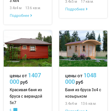
3.4х4
3.4х5 м
17 кв.м.
3.4х4 м
13.6 кв.м.
Подробнее
Подробнее
1407
1048
цены от
цены от
000
000
руб
руб
Красивая баня из
Баня из бруса 3х4 с
бруса с верандой
козырьком
5х7
3.4х4 м
13.6 кв.м.
6