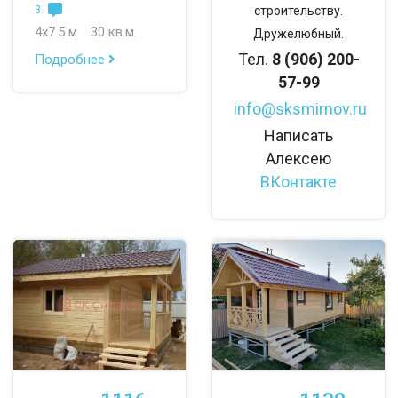
3
строительству.
4х7.5 м
30 кв.м.
Дружелюбный.
Тел.
8 (906) 200-
Подробнее
57-99
info@sksmirnov.ru
Написать
Алексею
ВКонтакте