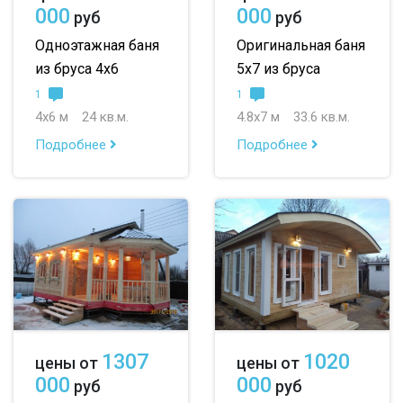
000
000
руб
руб
Одноэтажная баня
Оригинальная баня
из бруса 4х6
5х7 из бруса
1
1
4х6 м
24 кв.м.
4.8х7 м
33.6 кв.м.
Подробнее
Подробнее
1307
1020
цены от
цены от
000
000
руб
руб