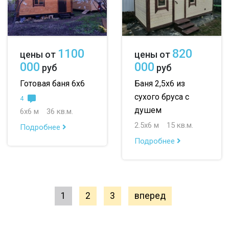
1100
820
цены от
цены от
000
000
руб
руб
Готовая баня 6х6
Баня 2,5х6 из
сухого бруса с
4
душем
6х6 м
36 кв.м.
2.5х6 м
15 кв.м.
Подробнее
Подробнее
1
2
3
вперед