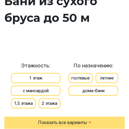
Бани из сухого
бруса до 50 м
Этажность:
По назначению:
1 этаж
гостевые
летние
с мансардой
дома-бани
1,5 этажа
2 этажа
По типу бруса:
По размеру:
Показать все варианты
клееный
сухой
3х4
3х5
3х6