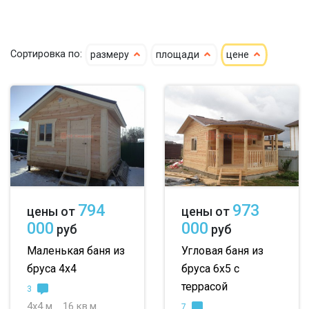
кедр
4х4
4х5
4х6
Сортировка по:
размеру
площади
цене
клееный кедр
5х5
5х6
5х7
сухой кедр
6х6
6х7
6х8
профилированный
7х8
7х10
8х8
100х150
8х9
большие
150х150
небольшие
794
973
цены от
цены от
150х200
маленькие
000
000
руб
руб
до 50 м
до 100 м
Маленькая баня из
Угловая баня из
бруса 4х4
бруса 6х5 с
до 150 м
террасой
3
до 200 м
4х4 м
16 кв.м.
7