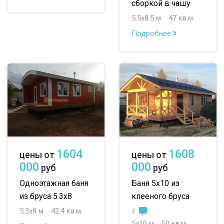
сборкой в чашу
5.5х8.5 м
47 кв.м.
Подробнее
1604
1608
цены от
цены от
000
000
руб
руб
Одноэтажная баня
Баня 5х10 из
из бруса 5.3х8
клееного бруса
5.3х8 м
42.4 кв.м.
3
5х10 м
50 кв.м.