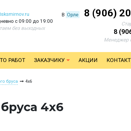
8 (906) 2
@sksmirnov.ru
В
Орле
невно с 09:00 до 19:00
Ста
таем без выходных
8 (90
Менеджер 
ТО РАБОТ
ЗАКАЗЧИКУ
АКЦИИ
КОНТАК
ого бруса
4х6
 бруса 4х6