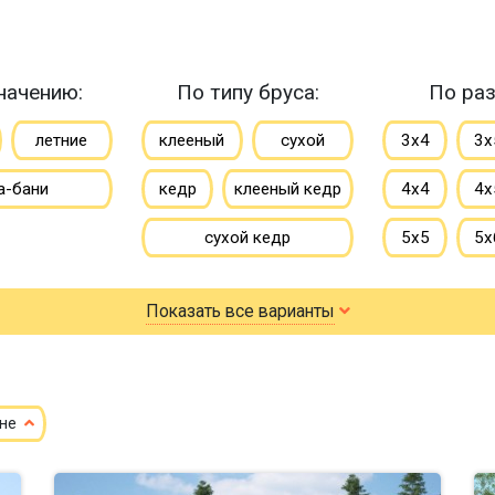
начению:
По типу бруса:
По раз
летние
клееный
сухой
3х4
3х
а-бани
кедр
клееный кедр
4х4
4х
сухой кедр
5х5
5х
профилированный
6х6
6х
Показать все варианты
100х150
150х150
7х8
7х
150х200
8х9
ене
небол
маленькие