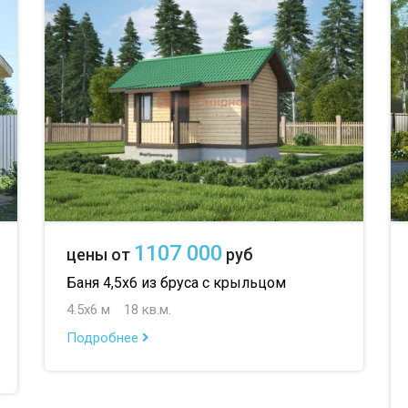
до 100 м
до 2
1107 000
цены от
руб
Баня 4,5х6 из бруса с крыльцом
4.5х6 м
18 кв.м.
Подробнее