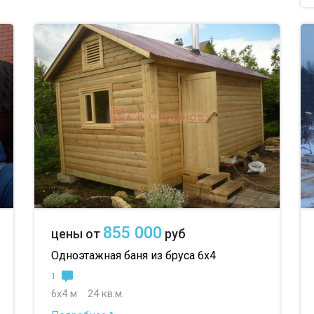
855 000
цены от
руб
Одноэтажная баня из бруса 6х4
1
6х4 м
24 кв.м.