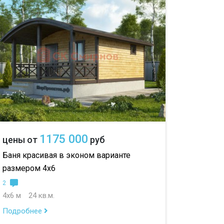
до 150 м
с гостевой комнатой
00 м
с беседкой
с двумя входами
с навесом для авто
1175 000
цены от
руб
Баня красивая в эконом варианте
размером 4х6
2
4х6 м
24 кв.м.
Подробнее