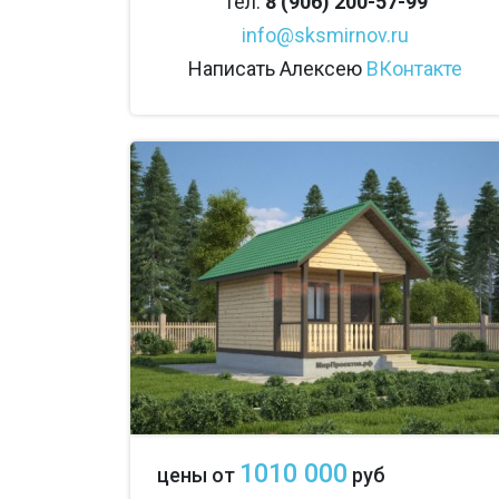
Тел.
8 (906) 200-57-99
info@sksmirnov.ru
Написать Алексею
ВКонтакте
1010 000
цены от
руб