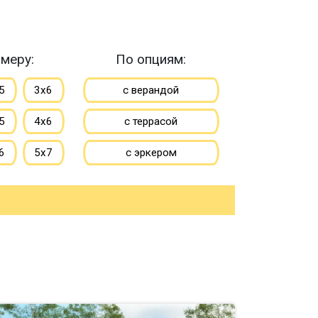
меру:
По опциям:
5
3х6
с верандой
5
4х6
с террасой
6
5х7
с эркером
7
6х8
с котельной
10
8х8
с панорамными окнами
большие
со вторым светом
ьшие
с санузлом
с ванной
до 50 м
с туалетом