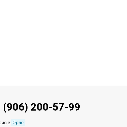
 (906) 200-57-99
фис в
Орле
: