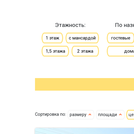
Этажность:
По наз
1 этаж
с мансардой
гостевые
1,5 этажа
2 этажа
дом
Сортировка по:
размеру
площади
ц