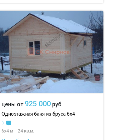
925 000
цены от
руб
Одноэтажная баня из бруса 6х4
3
6х4 м
24 кв.м.