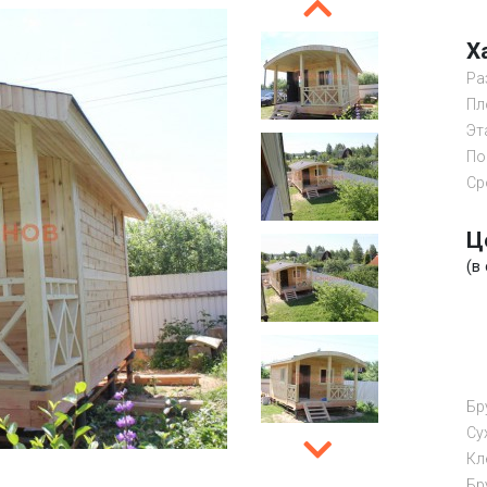
Х
Ра
Пл
Эт
По
Ср
Ц
(в
Бр
Cу
Кл
Бр