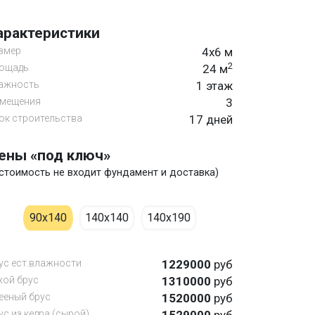
арактеристики
змер
4х6 м
2
ощадь
24 м
ажность
1 этаж
мещения
3
ок строительства
17 дней
ены «под ключ»
 стоимость не входит фундамент и доставка)
90х140
140х140
140х190
ус ест.влажности
1229000
руб
хой брус
1310000
руб
ееный брус
1520000
руб
ус из кедра (сырой)