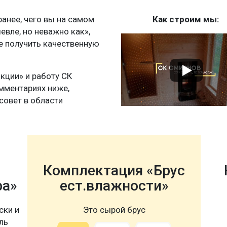
нее, чего вы на самом
Как строим мы:
шевле, но неважно как»,
те получить качественную
акции» и работу СК
мментариях ниже,
совет в области
Комплектация «Брус
ра»
ест.влажности»
ски и
Это сырой брус
ль