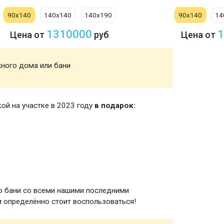
90х140
140х140
140х190
90х140
14
1310000
1
Цена от
руб
Цена от
жного дома или бани
Акция
кой на участке в 2023 году
в подарок:
Зимняя
ю бани со всеми нашими последними
 определённо стоит воспользоваться!