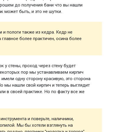
орошем до получения бани что вы нашли
к может быть, и это не шутки.
 и пологи также из кедра. Кедр не
Парная
 главное более практичен, осина более
к у стены, проход через стену будет
Обклад
 некоторых пор мы устанавливаем кирпич
 имели одну сторону красивую, это сторона
Но мы нашли свой кирпич и теперь выглядит
ли в своей практике. Но по факту все же
нструмента и поверьте, наличники,
Инстру
зопилой. Мы бы хотели взглянуть на
ть поздно, плотники "молотка и топора",