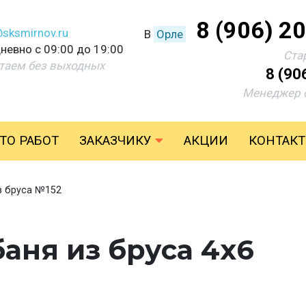
8 (906) 2
@sksmirnov.ru
В
Орле
невно с 09:00 до 19:00
Ста
таем без выходных
8 (90
Менеджер 
ТО РАБОТ
ЗАКАЗЧИКУ
АКЦИИ
КОНТАК
з бруса №152
аня из бруса 4х6