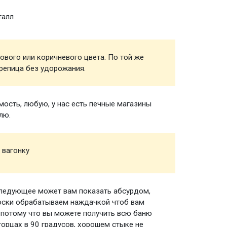
талл
Обреш
ового или коричневого цвета. По той же
Кровел
репица без удорожания.
ость, любую, у нас есть печные магазины
Печь д
лю.
 вагонку
Вагонк
следующее может вам показать абсурдом,
Пологи
доски обрабатываем наждачкой чтоб вам
 потому что вы можете получить всю баню
торцах в 90 градусов, хорошем стыке не