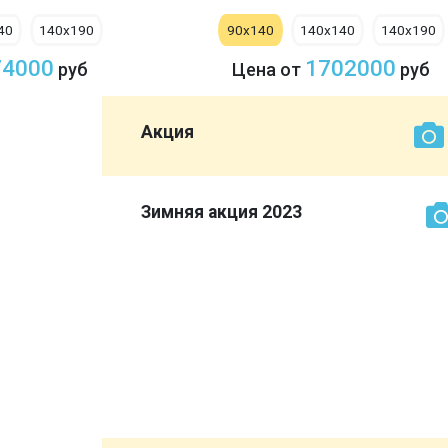
40
140х190
90х140
140х140
140х190
74000
1702000
руб
Цена от
руб
Акция
рок:
Зимняя акция 2023
ми
ься!