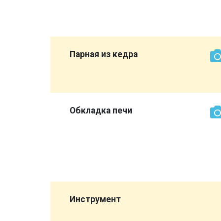
нашли
е
Парная из кедра
более
ет
Обкладка печи
кирпич
о сторона
 выглядит
все же
,
Инструмент
а
опора",