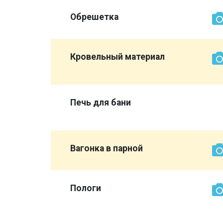
Обрешетка
той же
Кровельный материал
магазины
Печь для бани
Вагонка в парной
сурдом,
Пологи
об вам
всю баню
ыке не