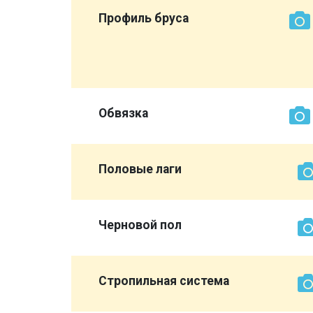
ет нам
Профиль бруса
эконом
вы
Обвязка
Половые лаги
Черновой пол
Стропильная система