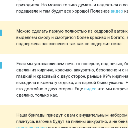
приходится. Но можно только думать и надеяться о х
подешевле и там будет все хорошо! Полезное
видео
ка
Можно сделать парную полностью из кедровой вагонки
выделяем смолу и смотрится более красиво и богато, а
подвержена плесневению так как не содержит смол.
Если мы устанавливаем печь то поверьте, под печью, бо
сделан из кирпича, красиво, аккуратно, безопасно и с
гладкий и красивый с двух сторон, раньше 99% кирпича
выходила в комнату отдыха, а в парной было ужасно. 
это достойно с двух сторон. Еще
видео
что мы встреча
сделано, только как.
Наши бригады приедут к вам с внушительным набором и
плинтуса, вагонка будут за пилены аккуратно, а не бен
отрывок видео
когда уже как говорится крыльями маха