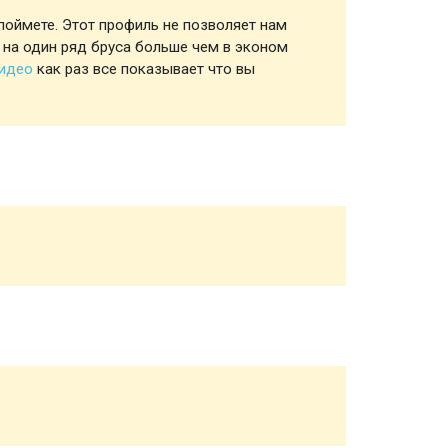
поймете. Этот профиль не позволяет нам
Профил
 на один ряд бруса больше чем в эконом
видео
как раз все показывает что вы
Обвязк
Половы
Чернов
Стропи