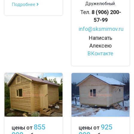
Дружелюбный.
Подробнее
Тел.
8 (906) 200-
57-99
info@sksmirnov.ru
Написать
Алексею
ВКонтакте
855
925
цены от
цены от