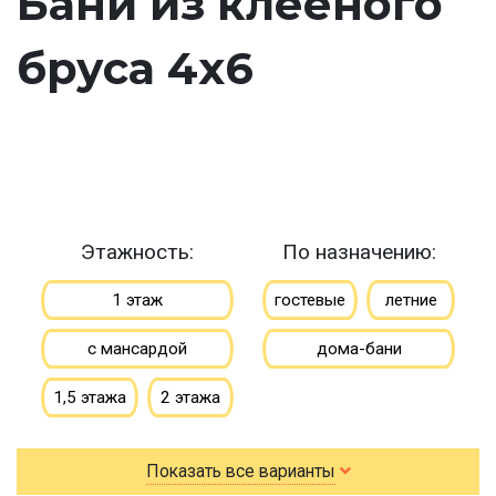
Бани из клееного
бруса 4х6
Этажность:
По назначению:
1 этаж
гостевые
летние
с мансардой
дома-бани
1,5 этажа
2 этажа
По типу бруса:
По размеру:
Показать все варианты
клееный
сухой
3х4
3х5
3х6