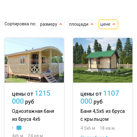
кедр
4х4
4х5
4х6
Сортировка по:
размеру
площади
цене
клееный кедр
5х5
5х6
5х7
сухой кедр
6х6
6х7
6х8
профилированный
7х8
7х10
8х8
100х150
8х9
большие
150х150
небольшие
1215
1107
цены от
цены от
150х200
маленькие
000
000
руб
руб
до 50 м
до 100 м
Одноэтажная баня
Баня 4,5х6 из бруса
из бруса 4х6
с крыльцом
до 150 м
4.5х6 м
18 кв.м.
1
до 200 м
4х6 м
24 кв.м.