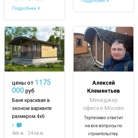
Подробнее
Подробнее
По опциям:
с верандой
с террасой
с эркером
с котельной
с панорамными окнами
со вторым светом
с санузлом
с ванной
с туалетом
с гостевой комнатой
с беседкой
с двумя входами
1175
Алексей
цены от
000
Клементьев
руб
с навесом для авто
Менеджер
Баня красивая в
офиса в Москве
эконом варианте
размером 4х6
Терпеливо ответит
2
на все вопросы по
4х6 м
24 кв.м.
строительству.