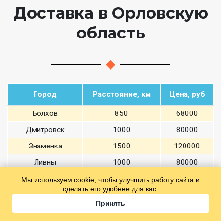
Доставка в Орловскую
область
Город
Расстояние, км
Цена, руб
Болхов
850
68000
Дмитровск
1000
80000
Знаменка
1500
120000
Ливны
1000
80000
Малоархангельск
1000
80000
Мы используем cookie, чтобы улучшить работу сайта и
сделать его удобнее для вас.
Смотреть все города
Принять