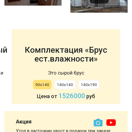
ый
Комплектация «Брус
ест.влажности»
 и
Это сырой брус
90х140
140х140
140х190
1526000
Цена от
руб
Акция
Утол в ласточкин хвост в подарок при заказе