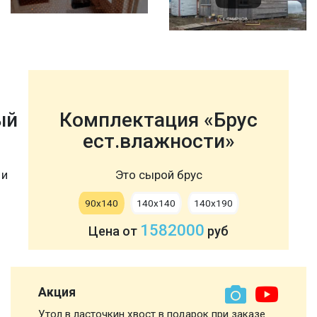
ый
Комплектация «Брус
ест.влажности»
 и
Это сырой брус
90х140
140х140
140х190
1582000
Цена от
руб
Акция
Утол в ласточкин хвост в подарок при заказе