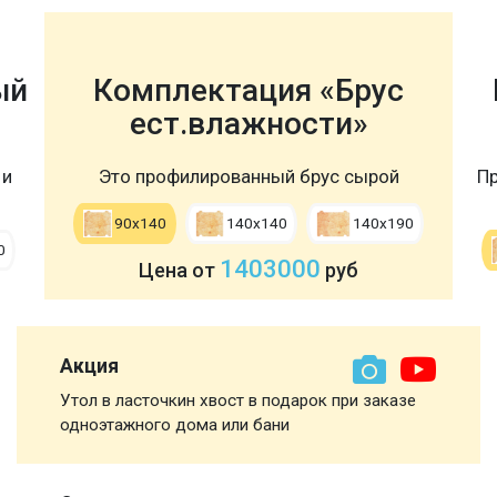
ый
Комплектация «Брус
ест.влажности»
 и
Это профилированный брус сырой
Пр
90х140
140х140
140х190
0
1403000
Цена от
руб
Акция
Утол в ласточкин хвост в подарок при заказе
одноэтажного дома или бани