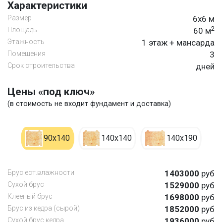
Характеристики
Размер
6х6 м
2
Площадь
60 м
Этажность
1 этаж + мансарда
Помещения
3
Срок строительства
дней
Цены «под ключ»
(в стоимость не входит фундамент и доставка)
90х140
140х140
140х190
Брус ест.влажности
1403000
руб
Сухой брус
1529000
руб
Клееный брус
1698000
руб
Брус из кедра (сырой)
1852000
руб
Сухой брус кедра
1936000
руб