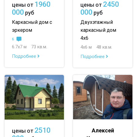
1960
2450
цены от
цены от
000
000
руб
руб
маленькие
Каркасный дом с
Двухэтажный
до 50 м
эркером
каркасный дом
4х6
6
до 100 м
6.7х7 м
73 кв.м.
4х6 м
48 кв.м.
до 150 м
Подробнее
Подробнее
до 200 м
По опциям:
с балконом
с верандой
с террасой
с эркером
с котельной
с панорамными окнами
с санузлом
2510
Алексей
цены от
с ванной
с туалетом
с беседкой