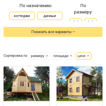
По назначению:
По
размеру:
коттеджи
дачные
4х6
6х6
зимние
Показать все варианты
6х7
6х8
для постоянного проживания
6х9
7х8
гостевые
летние
7х9
7х10
Сортировка по:
размеру
площади
цене
8х8
8х9
9х9
10х12
большие
небольшие