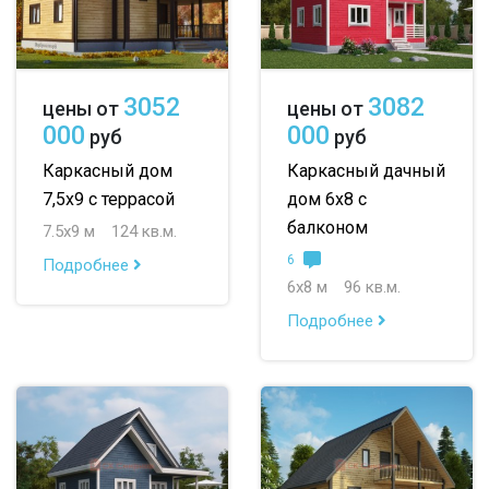
3052
3082
цены от
цены от
000
000
руб
руб
Каркасный дом
Каркасный дачный
7,5х9 с террасой
дом 6х8 с
балконом
7.5х9 м
124 кв.м.
6
Подробнее
6х8 м
96 кв.м.
Подробнее