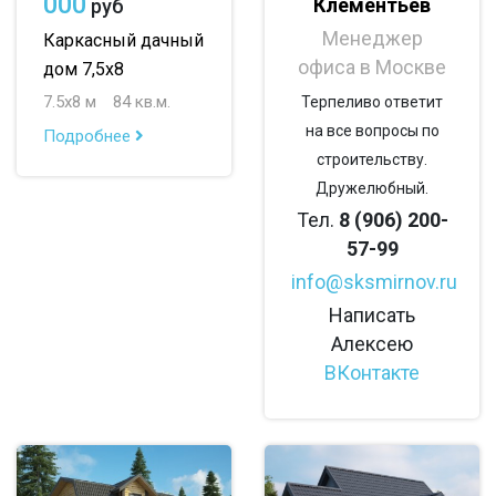
000
Клементьев
руб
с летней кухней
с двумя входами
Менеджер
Каркасный дачный
офиса в Москве
дом 7,5х8
7.5х8 м
84 кв.м.
Терпеливо ответит
на все вопросы по
Подробнее
строительству.
Дружелюбный.
Тел.
8 (906) 200-
57-99
info@sksmirnov.ru
Написать
Алексею
ВКонтакте