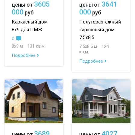
3605
3641
цены от
цены от
000
000
руб
руб
Каркасный дом
Полутораэтажный
8х9 для ПМЖ
каркасный дом
7.5х8.5
2
8х9 м
131 кв.м.
7.5х8.5 м
124
кв.м.
Подробнее
Подробнее
3689
4027
цены от
цены от