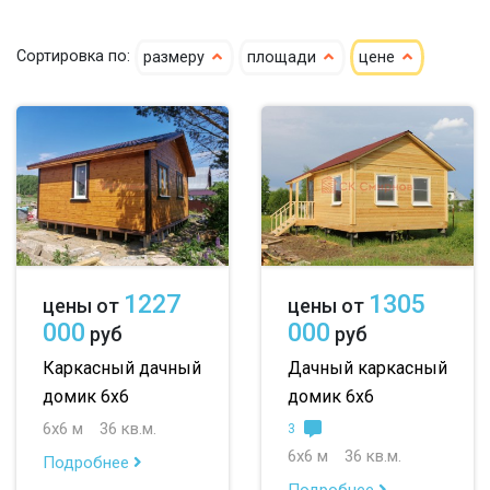
гостевые
летние
7х9
7х10
Сортировка по:
размеру
площади
цене
8х8
8х9
9х9
10х12
большие
небольшие
1227
1305
цены от
цены от
000
000
руб
руб
маленькие
Каркасный дачный
Дачный каркасный
до 50 м
домик 6х6
домик 6х6
6х6 м
36 кв.м.
3
до 100 м
6х6 м
36 кв.м.
Подробнее
до 150 м
Подробнее