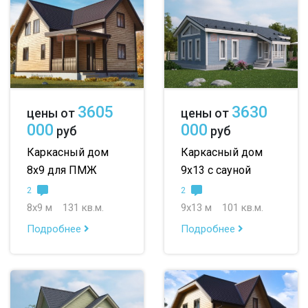
3605
3630
цены от
цены от
000
000
руб
руб
Каркасный дом
Каркасный дом
8х9 для ПМЖ
9х13 с сауной
2
2
8х9 м
131 кв.м.
9х13 м
101 кв.м.
Подробнее
Подробнее