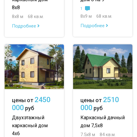
8х8
1
8х9 м
68 кв.м.
8х8 м
68 кв.м.
Подробнее
Подробнее
2450
2510
цены от
цены от
000
000
руб
руб
Двухэтажный
Каркасный дачный
каркасный дом
дом 7,5х8
4х6
7.5х8 м
84 кв.м.