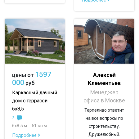
до 200 м
По опциям:
с балконом
с верандой
с террасой
с эркером
с котельной
с панорамными окнами
с санузлом
1597
Алексей
цены от
с ванной
с туалетом
с беседкой
000
Клементьев
руб
Менеджер
с летней кухней
с двумя входами
Каркасный дачный
офиса в Москве
дом с террасой
6х8,5
Терпеливо ответит
2
на все вопросы по
6х8.5 м
51 кв.м.
строительству.
Дружелюбный.
Подробнее