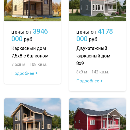
3946
4178
цены от
цены от
000
000
руб
руб
Каркасный дом
Двухэтажный
7,5х8 с балконом
каркасный дом
8х9
7.5х8 м
108 кв.м.
8х9 м
142 кв.м.
Подробнее
Подробнее