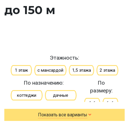
до 150 м
Этажность:
1 этаж
с мансардой
1,5 этажа
2 этажа
По назначению:
По
размеру:
коттеджи
дачные
4х6
6х6
зимние
Показать все варианты
6х7
6х8
для постоянного проживания
6х9
7х8