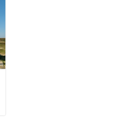
до 
до 
до 