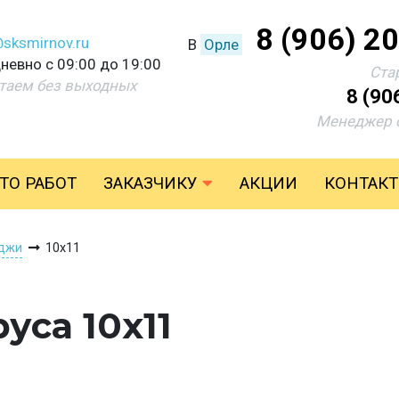
8 (906) 2
@sksmirnov.ru
В
Орле
невно с 09:00 до 19:00
Ста
таем без выходных
8 (90
Менеджер 
ТО РАБОТ
ЗАКАЗЧИКУ
АКЦИИ
КОНТАК
джи
10х11
уса 10х11