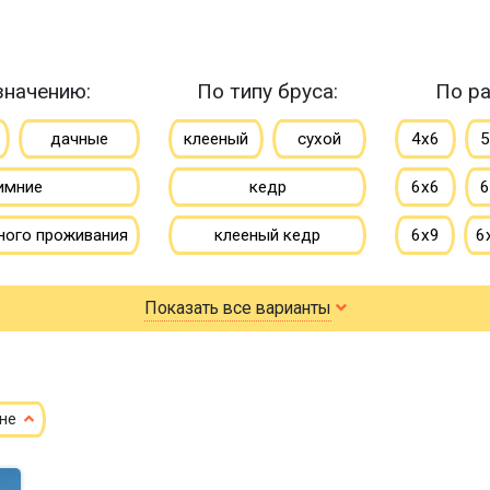
значению:
По типу бруса:
По ра
дачные
клееный
сухой
4х6
5
имние
кедр
6х6
6
ного проживания
клееный кедр
6х9
6
летние
сухой кедр
7х8
7
Показать все варианты
профилированный
8х8
8
100х150
150х150
9х9
ене
150х200
10х10
10х12