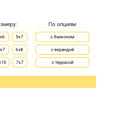
змеру:
По опциям:
х6
5х7
с балконом
х7
6х8
с верандой
х10
7х7
с террасой
х9
7х10
с эркером
х9
8х10
с котельной
9х10
с панорамными окнами
10х11
со вторым светом
до 50 м
с санузлом