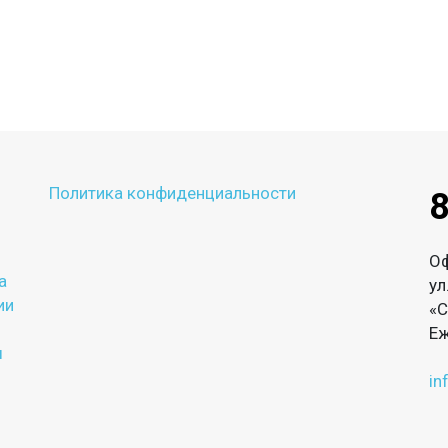
Политика конфиденциальности
8
О
а
ул
ии
«С
Еж
ы
in