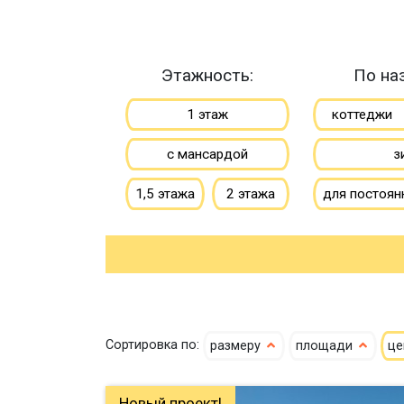
Этажность:
По на
1 этаж
коттеджи
с мансардой
з
1,5 этажа
2 этажа
для постоян
гостевые
Сортировка по:
размеру
площади
ц
Новый проект!