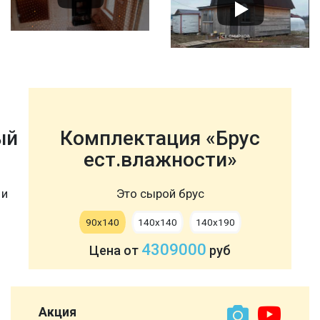
ый
Комплектация «Брус
ест.влажности»
 и
Это сырой брус
90х140
140х140
140х190
4309000
Цена от
руб
Акция