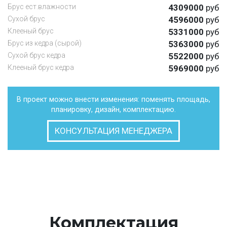
Брус ест.влажности
4309000
руб
Cухой брус
4596000
руб
Клееный брус
5331000
руб
Брус из кедра (сырой)
5363000
руб
Сухой брус кедра
5522000
руб
Клееный брус кедра
5969000
руб
В проект можно внести изменения: поменять площадь,
планировку, дизайн, комплектацию.
КОНСУЛЬТАЦИЯ МЕНЕДЖЕРА
Комплектация