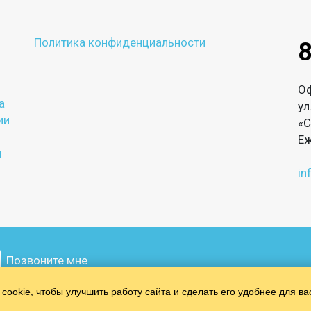
Политика конфиденциальности
8
О
а
ул
ии
«С
Еж
ы
in
Позвоните мне
cookie, чтобы улучшить работу сайта и сделать его удобнее для ва