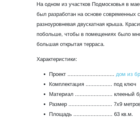
На одном из участков Подмосковья в мае
был разработан на основе современных с
разноуровневая двускатная крыша. Краси
побольше, чтобы в помещениях было мног
большая открытая терраса.
Характеристики:
Проект ..............................
дом из б
Комплектация ................. под ключ
Материал ........................ клеены
Размер ............................ 7х9 метро
Площадь ......................... 63 кв.м.