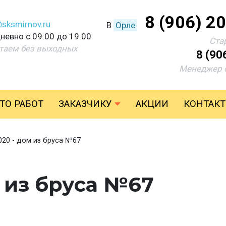
8 (906) 2
@sksmirnov.ru
В
Орле
невно с 09:00 до 19:00
Ста
таем без выходных
8 (90
Менеджер 
ТО РАБОТ
ЗАКАЗЧИКУ
АКЦИИ
КОНТАК
020 - дом из бруса №67
 из бруса №67