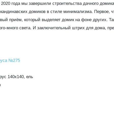
 2020 года мы завершили строительства дачного домик
кандинавских домиков в стиле минимализма. Первое, чт
вый приём, который выделяет домик на фоне других. Та
о-много света. И заключительный штрих для дома, пред
руса №275
й брус 140х140, ель
в