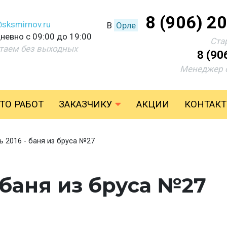
8 (906) 2
@sksmirnov.ru
В
Орле
невно с 09:00 до 19:00
Ста
таем без выходных
8 (90
Менеджер 
ТО РАБОТ
ЗАКАЗЧИКУ
АКЦИИ
КОНТАК
ь 2016 - баня из бруса №27
 баня из бруса №27