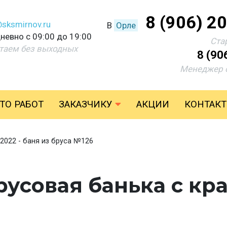
8 (906) 2
@sksmirnov.ru
В
Орле
невно с 09:00 до 19:00
Ста
таем без выходных
8 (90
Менеджер 
ТО РАБОТ
ЗАКАЗЧИКУ
АКЦИИ
КОНТАК
 2022 - баня из бруса №126
брусовая банька с к