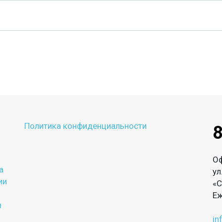
Политика конфиденциальности
8
О
а
ул
ии
«С
Еж
ы
in