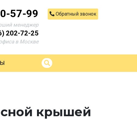
00-57-99
Обратный звонок
рший менеджер
6) 202-72-25
офиса в Москве
ТЫ
расной крышей